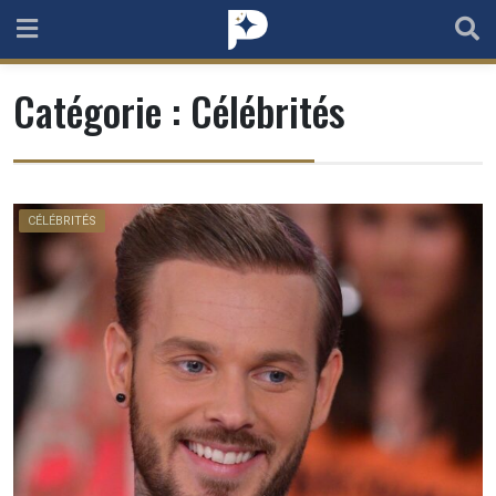
Skip
to
content
Catégorie :
Célébrités
CÉLÉBRITÉS