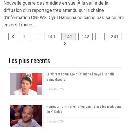
Nouvelle guerre des médias en vue. À la veille de la
diffusion d’un reportage très attendu sur la chaîne
d’information CNEWS, Cyril Hanouna ne cache pas sa colère
envers France….
Pagination
1
…
140
141
142
…
241
des
publications
Les plus récents
Le vibrant hommage d’Églantine Éméyé à son fils
Samy disparu
6 août 2026
Pourquoi Tony Parker a toujours refusé les invitations
de P. Diddy
6 août 2026