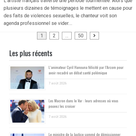
L’artiste français traverse une période tourmentée. Alors que
plusieurs dizaines de témoignages le mettent en cause pour
des faits de violences sexuelles, le chanteur voit son
agenda professionnel se vider….
Pagination
1
2
…
50
des
Les plus récents
publications
L’animateur Cyril Hanouna félicité par l’Arcom pour
avoir recadré un débat santé polémique
7 août 2026
Les Macron dans le Var : leurs adresses où vous
pouvez les croiser
7 août 2026
Le ministre de la Justice sommé de démissionner