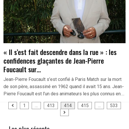
« Il s’est fait descendre dans la rue » : les
confidences glaçantes de Jean-Pierre
Foucault sur…
Jean-Pierre Foucault s’est confié à Paris Match sur la mort
de son père, assassiné en 1962 quand il avait 15 ans. Jean-
Pierre Foucault est l’un des animateurs les plus connus en….
Pagination
1
…
413
414
415
…
533
des
publications
Les plus récents