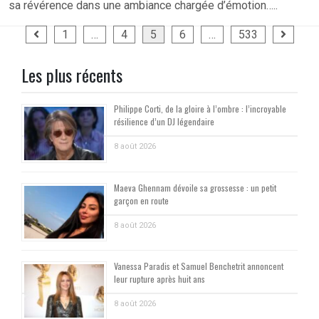
sa révérence dans une ambiance chargée d’émotion…..
Pagination
1
…
4
5
6
…
533
des
Les plus récents
publications
Philippe Corti, de la gloire à l’ombre : l’incroyable
résilience d’un DJ légendaire
8 août 2026
Maeva Ghennam dévoile sa grossesse : un petit
garçon en route
8 août 2026
Vanessa Paradis et Samuel Benchetrit annoncent
leur rupture après huit ans
8 août 2026