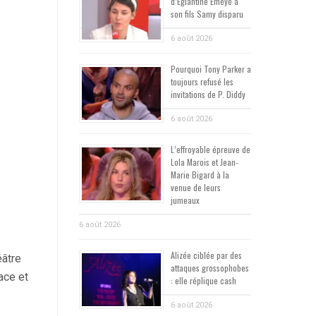
d’Églantine Éméyé à
son fils Samy disparu
6 août 2026
Pourquoi Tony Parker a
toujours refusé les
invitations de P. Diddy
6 août 2026
L’effroyable épreuve de
Lola Marois et Jean-
Marie Bigard à la
venue de leurs
jumeaux
6 août 2026
Alizée ciblée par des
éâtre
attaques grossophobes
ace et
: elle réplique cash
6 août 2026