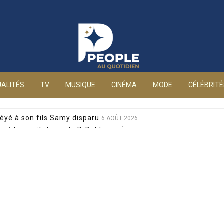
People au quotidien
ALITÉS
TV
MUSIQUE
CINÉMA
MODE
CÉLÉBRIT
éyé à son fils Samy disparu
6 AOÛT 2026
sé les invitations de P. Diddy
6 AOÛT 2026
s et Jean-Marie Bigard à la venue de leurs jumeaux
6 AOÛT 2026
sophobes : elle réplique cash
6 AOÛT 2026
ale pour sa santé, après un pari lancé par Giulia
6 AOÛT 2026