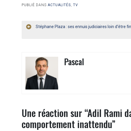
PUBLIÉ DANS
ACTUALITÉS
,
TV
Navigation
Stéphane Plaza : ses ennuis judiciaires loin d’être fini
de
l’article
Pascal
Une réaction sur “
Adil Rami d
comportement inattendu
”