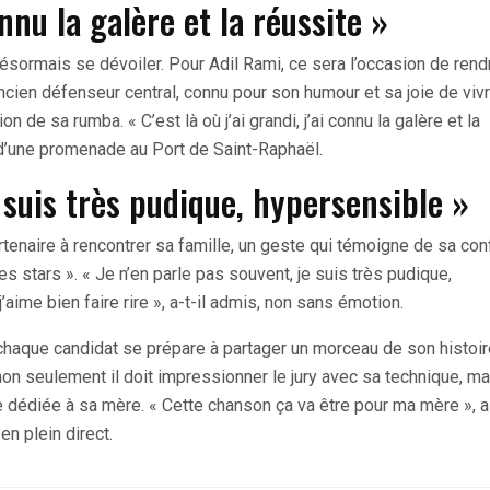
connu la galère et la réussite »
désormais se dévoiler. Pour Adil Rami, ce sera l’occasion de rend
ien défenseur central, connu pour son humour et sa joie de vivr
 de sa rumba. « C’est là où j’ai grandi, j’ai connu la galère et la
rs d’une promenade au Port de Saint-Raphaël.
e suis très pudique, hypersensible »
artenaire à rencontrer sa famille, un geste qui témoigne de sa con
 stars ». « Je n’en parle pas souvent, je suis très pudique,
’aime bien faire rire », a-t-il admis, non sans émotion.
 chaque candidat se prépare à partager un morceau de son histoir
non seulement il doit impressionner le jury avec sa technique, mai
dédiée à sa mère. « Cette chanson ça va être pour ma mère », a-
en plein direct.