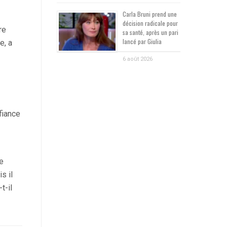
Carla Bruni prend une
décision radicale pour
re
sa santé, après un pari
lancé par Giulia
e, a
6 août 2026
fiance
e
s il
t-il