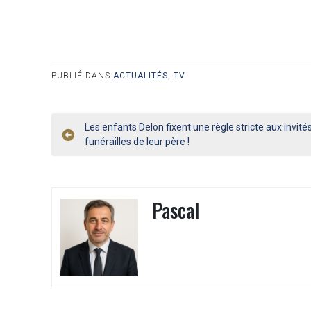
PUBLIÉ DANS
ACTUALITÉS
,
TV
Navigation
Les enfants Delon fixent une règle stricte aux invité
funérailles de leur père !
de
l’article
Pascal