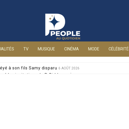
People au quotidien
ALITÉS
TV
MUSIQUE
CINÉMA
MODE
CÉLÉBRIT
éyé à son fils Samy disparu
6 AOÛT 2026
sé les invitations de P. Diddy
6 AOÛT 2026
s et Jean-Marie Bigard à la venue de leurs jumeaux
6 AOÛT 2026
sophobes : elle réplique cash
6 AOÛT 2026
ale pour sa santé, après un pari lancé par Giulia
6 AOÛT 2026