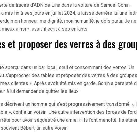
verte de traces d’ADN de Lina dans la voiture de Samuel Gonin,
mis fin à ses jours en juillet 2024, a laissé derrière lui une lett
rdu mon honneur, ma dignité, mon humanité, je dois partir. Je ne
 mieux ainsi », avait-il écrit à ses enfants.
les et proposer des verres à des gro
été aperçu dans un bar local, seul et consommant des verres. Un
’ai vu s’approcher des tables et proposer des verres à des groupe
es clientes ». Après avoir été mis en garde, Gonin a persisté 
 à lui demander de quitter les lieux.
nts décrivent un homme qui s’est progressivement transformé. « Il
mbie », confie un voisin. Une autre intervention des forces de l’or
arrêté pour avoir séquestré une amie. « Ils l’ont menotté. Ils étaie
e souvient Bébert, un autre voisin.