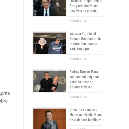
Levallois : Depardieu et
Berry remplacés sur
une fresque murale
8 août 2026
Vanessa Paradis et
Samuel Benchetrit : la
rupture d’un couple
emblématique
8 août 2026
Audrey Crespo-Mara :
son combat poignant
après la perte de
Thierry Ardisson
prits.
8 août 2026
embre
Choc : la chanteuse
Mentissa dévoile 15 ans
de violences familiales