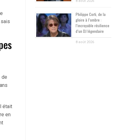
8 août 2026
re
Philippe Corti, de la
gloire à l’ombre :
 sais
l’incroyable résilience
d’un DJ légendaire
upes
8 août 2026
s de
dans
 était
dre en
nt