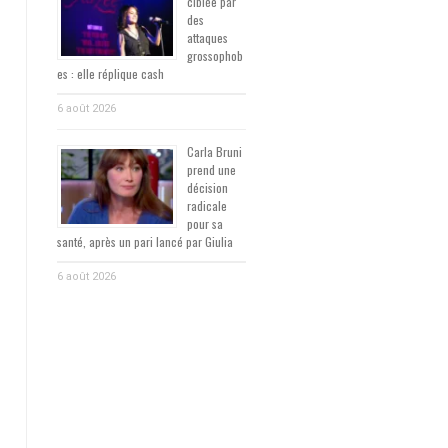
ciblée par
des
attaques
grossophob
es : elle réplique cash
6 août 2026
Carla Bruni
prend une
décision
radicale
pour sa
santé, après un pari lancé par Giulia
6 août 2026