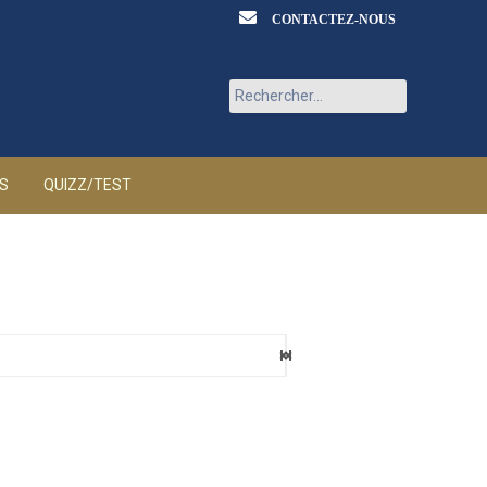
CONTACTEZ-NOUS
Rechercher :
ÉS
QUIZZ/TEST
eaux
6 AOÛT 2026
ia
6 AOÛT 2026