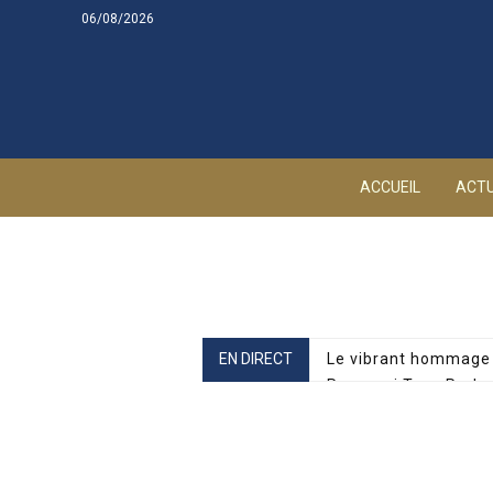
Skip
06/08/2026
to
content
ACCUEIL
ACTU
EN DIRECT
Le vibrant hommage 
Pourquoi Tony Parker
L’effroyable épreuve
Alizée ciblée par de
Carla Bruni prend une