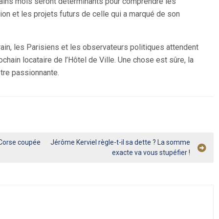
chains mois seront déterminants pour comprendre les
on et les projets futurs de celle qui a marqué de son
ain, les Parisiens et les observateurs politiques attendent
chain locataire de l’Hôtel de Ville. Une chose est sûre, la
être passionnante.
 Corse coupée
Jérôme Kerviel règle-t-il sa dette ? La somme
exacte va vous stupéfier !