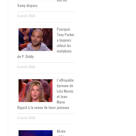
Samy disparu
6 août 2026
Pourquoi
Tony Parker
a toujours
refusé les
invitations
de P. Diddy
6 août 2026
L’effroyable
épreuve de
Lola Marois
et Jean-
Marie
Bigard à la venue de leurs jumeaux
6 août 2026
Alizée