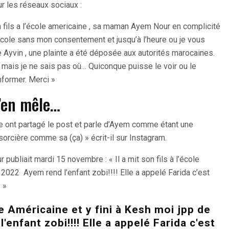
r les réseaux sociaux :
 fils a l’école americaine , sa maman Ayem Nour en complicité
ecole sans mon consentement et jusqu’à l’heure ou je vous
 Ayvin , une plainte a été déposée aux autorités marocaines.
n mais je ne sais pas où… Quiconque puisse le voir ou le
informer. Merci »
s’en mêle…
e ont partagé le post et parle d’Ayem comme étant une
 sorcière comme sa (ça) » écrit-il sur Instagram.
publiait mardi 15 novembre : « Il a mit son fils à l’école
 2022 Ayem rend l’enfant zobi!!!! Elle a appelé Farida c’est
. »
ole Américaine et y fini à Kesh moi jpp de
enfant zobi!!!! Elle a appelé Farida c'est