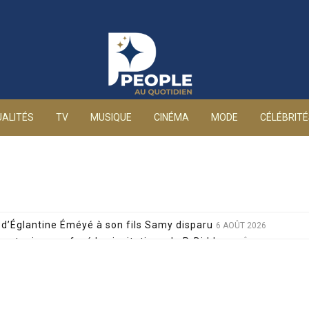
People au quotidien
ALITÉS
TV
MUSIQUE
CINÉMA
MODE
CÉLÉBRIT
d’Églantine Éméyé à son fils Samy disparu
6 AOÛT 2026
 a toujours refusé les invitations de P. Diddy
6 AOÛT 2026
 de Lola Marois et Jean-Marie Bigard à la venue de leurs jum
s attaques grossophobes : elle réplique cash
6 AOÛT 2026
 décision radicale pour sa santé, après un pari lancé par Giul