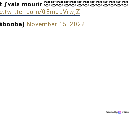
t j'vais mourir 🤣🤣🤣🤣🤣🤣🤣🤣🤣🤣🤣🤣🤣
ic.twitter.com/0EmJaVrwjZ
@booba)
November 15, 2022