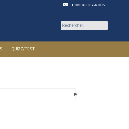
CONTACTEZ-NOUS
Rechercher :
ÉS
QUIZZ/TEST
eaux
6 AOÛT 2026
ia
6 AOÛT 2026