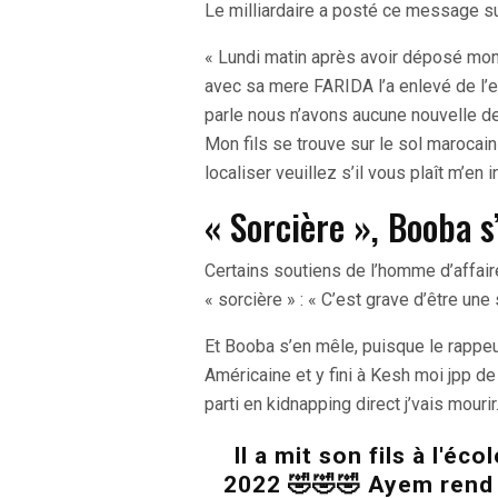
Le milliardaire a posté ce message su
« Lundi matin après avoir déposé mon
avec sa mere FARIDA l’a enlevé de l’
parle nous n’avons aucune nouvelle de
Mon fils se trouve sur le sol marocai
localiser veuillez s’il vous plaît m’en 
« Sorcière », Booba 
Certains soutiens de l’homme d’affair
« sorcière » : « C’est grave d’être une
Et Booba s’en mêle, puisque le rappeur 
Américaine et y fini à Kesh moi jpp de
parti en kidnapping direct j’vais mourir
Il a mit son fils à l'éc
2022 🤣🤣🤣 Ayem rend l'