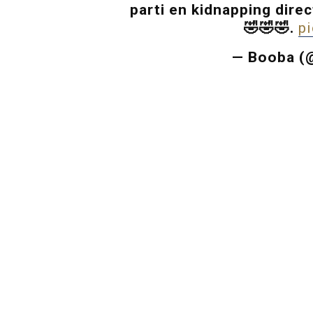
parti en kidnapping direc
🤣🤣🤣.
p
— Booba (