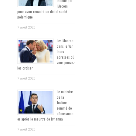
félicité par
l’Arcom
pour avoir recadré un débat santé
polémique
7 août 2026
Les Macron
dans le Var :
leurs
adresses où
vous pouvez
les croiser
7 août 2026
Le ministre
de la
Justice
sommé de
démissionn
er après le meurtre de Lyhanna
7 août 2026