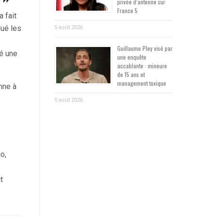
privée d’antenne sur
France 5
 fait
lué les
5 août 2026
Guillaume Pley visé par
ué une
une enquête
accablante : mineure
de 15 ans et
management toxique
nne à
5 août 2026
o,
t