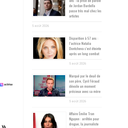
ans : la prise de parole
de Jordan Bardella
passe très mal chez les
artistes
5 août 2026
Disparition à 57 ans :
l’actrice Natalia
Dontcheva s’est éteinte
après un long combat
5 août 2026
Marqué par le deuil de
son père, Cyril Féraud
dévoile un moment
précieux avec sa mère
5 août 2026
Affaire Émilie Tran
Nguyen : arrêtée pour
 »
drogue, la journaliste