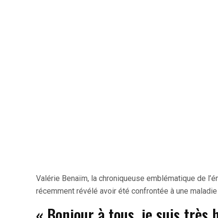
Valérie Benaïm, la chroniqueuse emblématique de l’é
récemment révélé avoir été confrontée à une maladie s
« Bonjour à tous, je suis très 