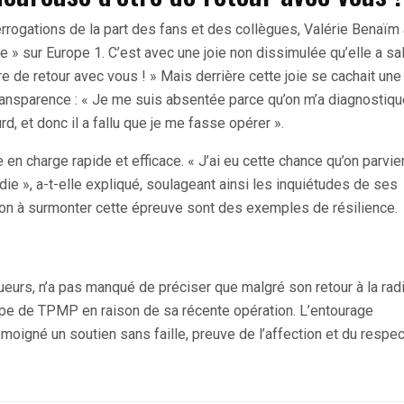
ogations de la part des fans et des collègues, Valérie Benaïm a
te » sur Europe 1. C’est avec une joie non dissimulée qu’elle a sa
tre de retour avec vous ! » Mais derrière cette joie se cachait une
transparence : « Je me suis absentée parce qu’on m’a diagnostiq
, et donc il a fallu que je me fasse opérer ».
en charge rapide et efficace. « J’ai eu cette chance qu’on parvie
adie », a-t-elle expliqué, soulageant ainsi les inquiétudes de ses
on à surmonter cette épreuve sont des exemples de résilience.
ueurs, n’a pas manqué de préciser que malgré son retour à la radi
uipe de TPMP en raison de sa récente opération. L’entourage
émoigné un soutien sans faille, preuve de l’affection et du respec