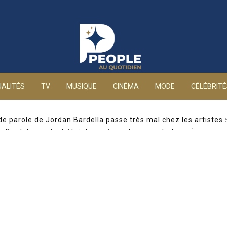
People au quotidien
ALITÉS
TV
MUSIQUE
CINÉMA
MODE
CÉLÉBRIT
 de parole de Jordan Bardella passe très mal chez les artistes
alia Dontcheva s’est éteinte après un long combat
5 AOÛT 2026
yril Féraud dévoile un moment précieux avec sa mère
5 AOÛT 2026
 pour drogue, la journaliste privée d’antenne sur France 5
5 AO
e accablante : mineure de 15 ans et management toxique
5 AOÛ