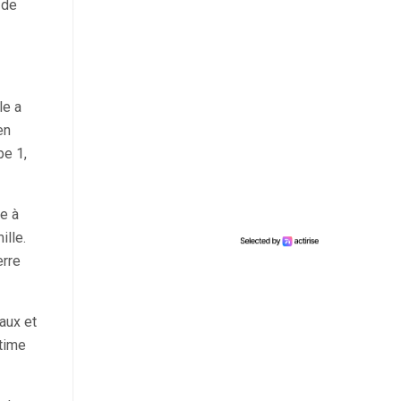
 de
le a
en
pe 1,
ée à
ille.
erre
iaux et
ctime