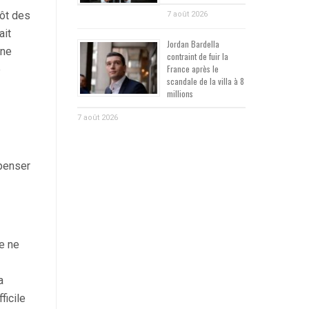
tôt des
7 août 2026
ait
Jordan Bardella
une
contraint de fuir la
e
France après le
scandale de la villa à 8
millions
7 août 2026
 penser
ne ne
a
ficile