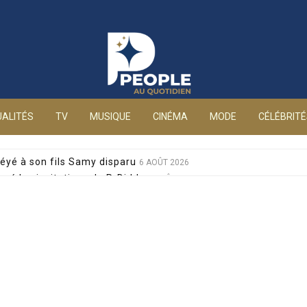
People au quotidien
ALITÉS
TV
MUSIQUE
CINÉMA
MODE
CÉLÉBRIT
éyé à son fils Samy disparu
6 AOÛT 2026
sé les invitations de P. Diddy
6 AOÛT 2026
s et Jean-Marie Bigard à la venue de leurs jumeaux
6 AOÛT 2026
sophobes : elle réplique cash
6 AOÛT 2026
ale pour sa santé, après un pari lancé par Giulia
6 AOÛT 2026