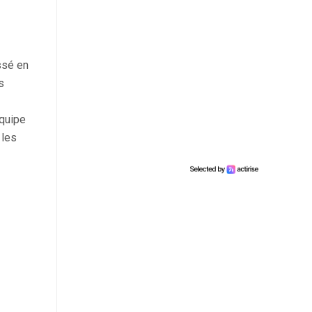
ssé en
s
équipe
 les