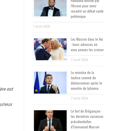
Hanouna félicité par
l’Arcom pour avoir
recadré un débat santé
polémique
7 août 2026
Les Macron dans le Var
: leurs adresses où
vous pouvez les croiser
7 août 2026
Le ministre de la
Justice sommé de
démissionner après le
meurtre de Lyhanna
ère est
7 août 2026
curieux
Le fort de Brégançon :
les dernières vacances
présidentielles
d’Emmanuel Macron