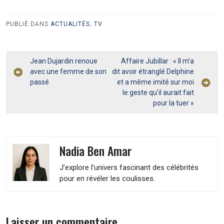
PUBLIÉ DANS
ACTUALITÉS
,
TV
Navigation
Jean Dujardin renoue
Affaire Jubillar : « Il m’a
avec une femme de son
dit avoir étranglé Delphine
de
passé
et a même imité sur moi
l’article
le geste qu’il aurait fait
pour la tuer »
Nadia Ben Amar
J’explore l’univers fascinant des célébrités
pour en révéler les coulisses.
Laisser un commentaire