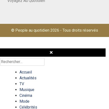
Voyagez Au Quotidien
© People au quotidien 2026
-
Tous droits réservés
Rechercher :
Accueil
Actualités
TV
Musique
Cinéma
Mode
Célébrités