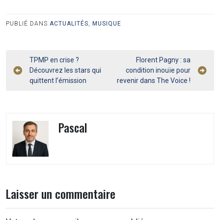
PUBLIÉ DANS
ACTUALITÉS
,
MUSIQUE
Navigation
TPMP en crise ?
Florent Pagny : sa
Découvrez les stars qui
condition inouïe pour
de
quittent l’émission
revenir dans The Voice !
l’article
Pascal
Laisser un commentaire