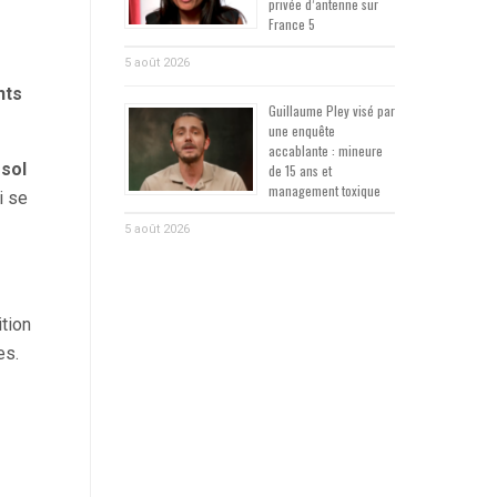
privée d’antenne sur
France 5
5 août 2026
nts
Guillaume Pley visé par
une enquête
accablante : mineure
sol
de 15 ans et
management toxique
i se
5 août 2026
tion
es.