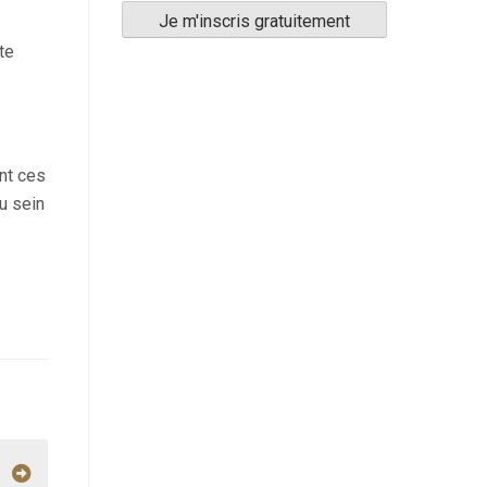
te
nt ces
u sein