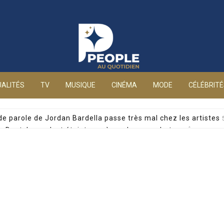
People au quotidien
ALITÉS
TV
MUSIQUE
CINÉMA
MODE
CÉLÉBRIT
 de parole de Jordan Bardella passe très mal chez les artistes
alia Dontcheva s’est éteinte après un long combat
5 AOÛT 2026
yril Féraud dévoile un moment précieux avec sa mère
5 AOÛT 2026
 pour drogue, la journaliste privée d’antenne sur France 5
5 AO
e accablante : mineure de 15 ans et management toxique
5 AOÛ