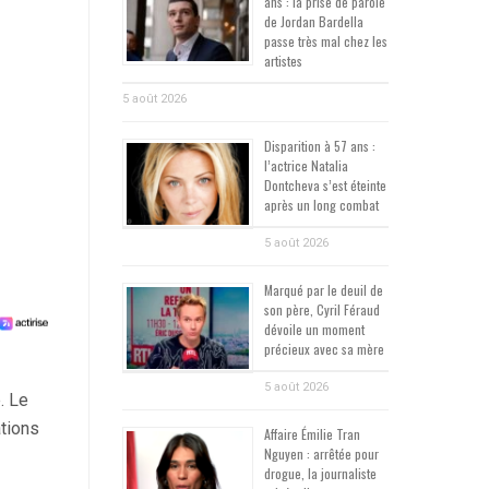
ans : la prise de parole
de Jordan Bardella
passe très mal chez les
artistes
5 août 2026
Disparition à 57 ans :
l’actrice Natalia
Dontcheva s’est éteinte
après un long combat
5 août 2026
Marqué par le deuil de
son père, Cyril Féraud
dévoile un moment
précieux avec sa mère
5 août 2026
. Le
ations
Affaire Émilie Tran
Nguyen : arrêtée pour
drogue, la journaliste