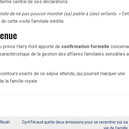
 terme central de ses déclarations.
riste de ne pas pouvoir montrer (sa) patrie à (ses) enfants. »
Cet
e cette visite familiale inédite.
tenue
u prince Harry n’ont apporté de
confirmation formelle
concerna
aractéristique de la gestion des affaires familiales sensibles a
contours exacts de ce séjour attendu, qui pourrait marquer une
e la famille royale.
 Noah
Cyril Féraud quitte deux émissions pour se recentrer sur sa
vie de famille