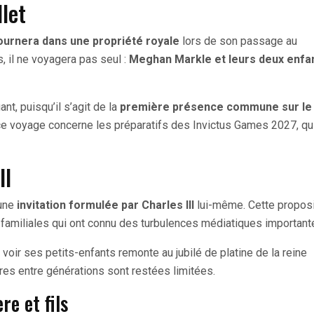
llet
journera dans une propriété royale
lors de son passage au
, il ne voyagera pas seul :
Meghan Markle et leurs deux enfa
t, puisqu’il s’agit de la
première présence commune sur le 
e ce voyage concerne les préparatifs des Invictus Games 2027, qu
II
’une
invitation formulée par Charles III
lui-même. Cette proposi
 familiales qui ont connu des turbulences médiatiques important
voir ses petits-enfants remonte au jubilé de platine de la reine
tres entre générations sont restées limitées.
re et fils