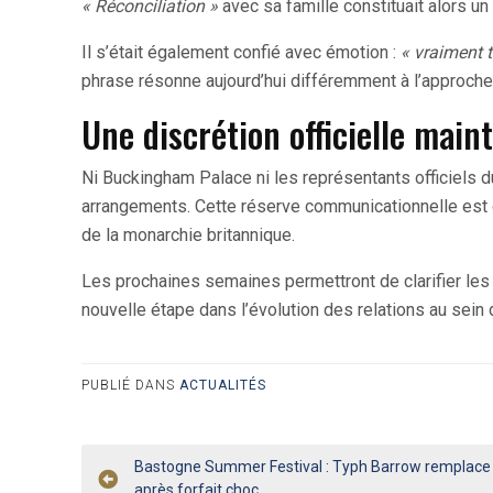
« Réconciliation »
avec sa famille constituait alors un
Il s’était également confié avec émotion :
« vraiment t
phrase résonne aujourd’hui différemment à l’approche d
Une discrétion officielle main
Ni Buckingham Palace ni les représentants officiels d
arrangements. Cette réserve communicationnelle est c
de la monarchie britannique.
Les prochaines semaines permettront de clarifier les 
nouvelle étape dans l’évolution des relations au sein d
PUBLIÉ DANS
ACTUALITÉS
Navigation
Bastogne Summer Festival : Typh Barrow remplace
après forfait choc