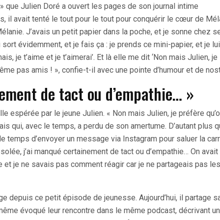
 » que Julien Doré a ouvert les pages de son journal intime
, il avait tenté le tout pour le tout pour conquérir le cœur de Mél
Mélanie. J’avais un petit papier dans la poche, et je sonne chez s
i sort évidemment, et je fais ça : je prends ce mini-papier, et je lui
ais, je t’aime et je t’aimerai’. Et là elle me dit ‘Non mais Julien, je
ême pas amis ! », confie-t-il avec une pointe d’humour et de nost
nement de tact ou d’empathie… »
le espérée par le jeune Julien. « Non mais Julien, je préfère qu’
ais qui, avec le temps, a perdu de son amertume. D’autant plus 
s le temps d’envoyer un message via Instagram pour saluer la carr
solée, j’ai manqué certainement de tact ou d’empathie… On avait
e et je ne savais pas comment réagir car je ne partageais pas le
e depuis ce petit épisode de jeunesse. Aujourd’hui, il partage s
a même évoqué leur rencontre dans le même podcast, décrivant un