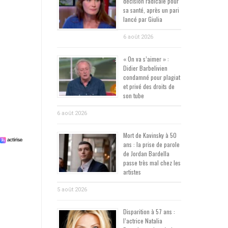
décision radicale pour
sa santé, après un pari
lancé par Giulia
6 août 2026
« On va s’aimer » :
Didier Barbelivien
condamné pour plagiat
et privé des droits de
son tube
6 août 2026
Mort de Kavinsky à 50
ans : la prise de parole
de Jordan Bardella
passe très mal chez les
artistes
5 août 2026
Disparition à 57 ans :
l’actrice Natalia