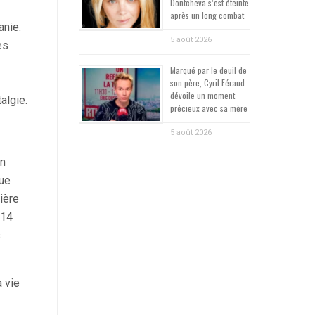
Dontcheva s’est éteinte
après un long combat
anie.
5 août 2026
es
Marqué par le deuil de
son père, Cyril Féraud
dévoile un moment
algie.
précieux avec sa mère
5 août 2026
on
que
ière
 14
s
a vie