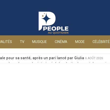
People au quotidien
ALITÉS
TV
MUSIQUE
CINÉMA
MODE
CÉLÉBRIT
ale pour sa santé, après un pari lancé par Giulia
6 AOÛT 2026
en condamné pour plagiat et privé des droits de son tube
6 AOÛT 
 de parole de Jordan Bardella passe très mal chez les artistes
alia Dontcheva s’est éteinte après un long combat
5 AOÛT 2026
yril Féraud dévoile un moment précieux avec sa mère
5 AOÛT 2026