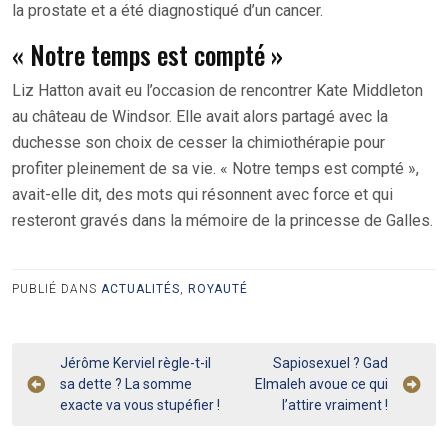
la prostate et a été diagnostiqué d’un cancer.
« Notre temps est compté »
Liz Hatton avait eu l’occasion de rencontrer Kate Middleton
au château de Windsor. Elle avait alors partagé avec la
duchesse son choix de cesser la chimiothérapie pour
profiter pleinement de sa vie. « Notre temps est compté »,
avait-elle dit, des mots qui résonnent avec force et qui
resteront gravés dans la mémoire de la princesse de Galles.
PUBLIÉ DANS
ACTUALITÉS
,
ROYAUTÉ
Navigation
Jérôme Kerviel règle-t-il
Sapiosexuel ? Gad
sa dette ? La somme
Elmaleh avoue ce qui
de
exacte va vous stupéfier !
l’attire vraiment !
l’article