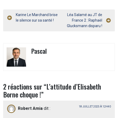
Navigation
Karine Le Marchand brise
Léa Salamé au JT de
le silence sur sa santé !
France 2 : Raphaël
de
Glucksmann disparu !
l’article
Pascal
2 réactions sur “
L’attitude d’Elisabeth
Borne choque !
”
18 JUILLET 2025 À 12H40
Robert Amia
dit :