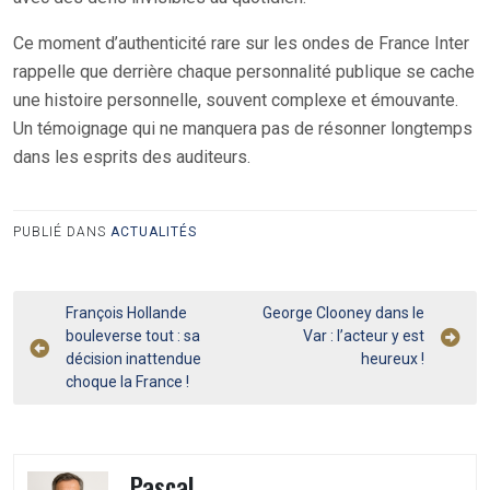
Ce moment d’authenticité rare sur les ondes de France Inter
rappelle que derrière chaque personnalité publique se cache
une histoire personnelle, souvent complexe et émouvante.
Un témoignage qui ne manquera pas de résonner longtemps
dans les esprits des auditeurs.
PUBLIÉ DANS
ACTUALITÉS
Navigation
François Hollande
George Clooney dans le
bouleverse tout : sa
Var : l’acteur y est
de
décision inattendue
heureux !
l’article
choque la France !
Pascal