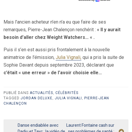
Mais l’ancien acheteur n’en n’a eu que faire de ses
remarques, Pierre-Jean Chalençon renchérit :
« Il y aurait
besoin d’aller chez Weight Watchers… « .
Puis il s’en est aussi pris frontalement à la nouvelle
animatrice de l’émission,
Julia Vignali,
qui a pris la suite de
Sophie Davant depuis septembre 2023, déclarant que
c’était « une erreur » de l’avoir choisie elle…
PUBLIÉ DANS
ACTUALITÉS
,
CÉLÉBRITÉS
TAGGED
JORDAN DELUXE
,
JULIA VIGNALI
,
PIERRE-JEAN
CHALENÇON
Navigation
Danse endiablée avec
Laurent Fontaine cash sur
Dadju et Tayc : la vidéo de
ses problèmes de santé :