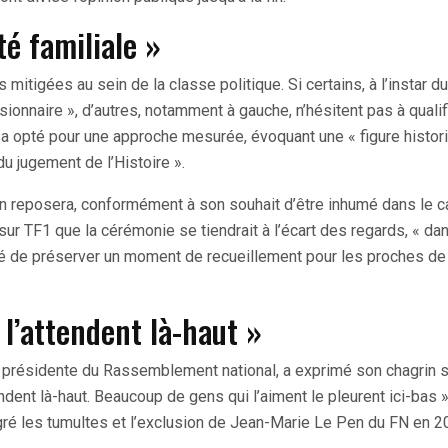
é familiale »
itigées au sein de la classe politique. Si certains, à l’instar du
ionnaire », d’autres, notamment à gauche, n’hésitent pas à qualif
le, a opté pour une approche mesurée, évoquant une « figure histor
du jugement de l’Histoire ».
 reposera, conformément à son souhait d’être inhumé dans le 
 sur TF1 que la cérémonie se tiendrait à l’écart des regards, « da
lonté de préserver un moment de recueillement pour les proches de
 l’attendent là-haut »
e présidente du Rassemblement national, a exprimé son chagrin s
dent là-haut. Beaucoup de gens qui l’aiment le pleurent ici-bas »,
malgré les tumultes et l’exclusion de Jean-Marie Le Pen du FN en 2