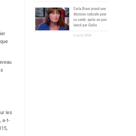
Carla Bruni prend une
décision radicale pour
sa santé, après un pari
lancé par Giulia
ier
6 août 2026
ique
caveau
ns
ur les
 a-t-
015,