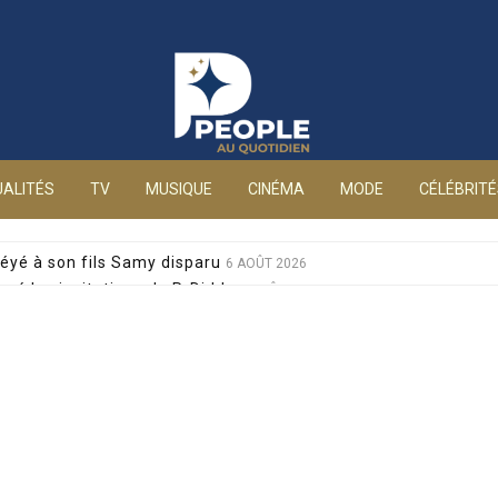
People au quotidien
ALITÉS
TV
MUSIQUE
CINÉMA
MODE
CÉLÉBRIT
éyé à son fils Samy disparu
6 AOÛT 2026
sé les invitations de P. Diddy
6 AOÛT 2026
s et Jean-Marie Bigard à la venue de leurs jumeaux
6 AOÛT 2026
sophobes : elle réplique cash
6 AOÛT 2026
ale pour sa santé, après un pari lancé par Giulia
6 AOÛT 2026