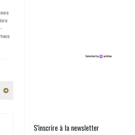
euses
lors
n-
rmais
S'inscrire à la newsletter