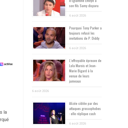
d’Églantine Éméyé à
son fils Samy disparu
6 août 2026
Pourquoi Tony Parker a
toujours refusé les
invitations de P. Diddy
6 août 2026
L’effroyable épreuve de
Lola Marois et Jean-
Marie Bigard à la
venue de leurs
jumeaux
6 août 2026
Alizée ciblée par des
attaques grossophobes
s la
: elle réplique cash
arqué
6 août 2026