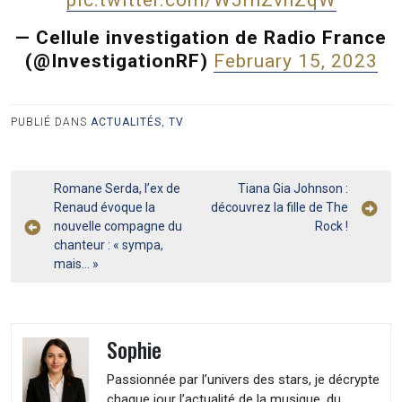
pic.twitter.com/WJrnZvnZqW
— Cellule investigation de Radio France
(@InvestigationRF)
February 15, 2023
PUBLIÉ DANS
ACTUALITÉS
,
TV
Navigation
Romane Serda, l’ex de
Tiana Gia Johnson :
Renaud évoque la
découvrez la fille de The
de
nouvelle compagne du
Rock !
l’article
chanteur : « sympa,
mais… »
Sophie
Passionnée par l’univers des stars, je décrypte
chaque jour l’actualité de la musique, du