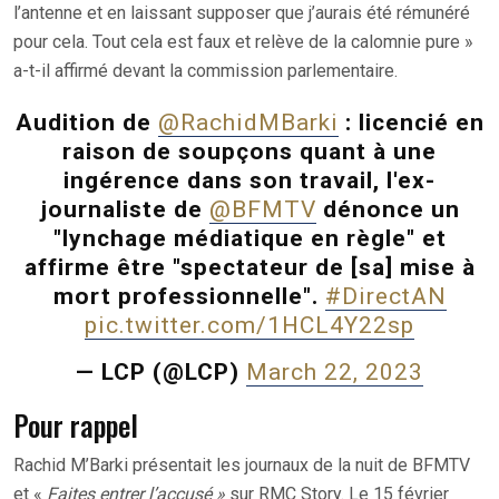
l’antenne et en laissant supposer que j’aurais été rémunéré
pour cela. Tout cela est faux et relève de la calomnie pure »
a-t-il affirmé devant la commission parlementaire.
Audition de
@RachidMBarki
: licencié en
raison de soupçons quant à une
ingérence dans son travail, l'ex-
journaliste de
@BFMTV
dénonce un
"lynchage médiatique en règle" et
affirme être "spectateur de [sa] mise à
mort professionnelle".
#DirectAN
pic.twitter.com/1HCL4Y22sp
— LCP (@LCP)
March 22, 2023
Pour rappel
Rachid M’Barki présentait les journaux de la nuit de BFMTV
et «
Faites entrer l’accusé »
sur RMC Story. Le 15 février