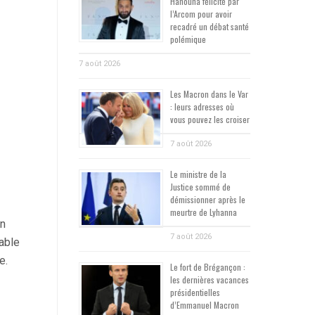
Hanouna félicité par
l’Arcom pour avoir
recadré un débat santé
polémique
7 août 2026
Les Macron dans le Var
: leurs adresses où
vous pouvez les croiser
7 août 2026
Le ministre de la
Justice sommé de
démissionner après le
meurtre de Lyhanna
on
7 août 2026
able
e.
Le fort de Brégançon :
les dernières vacances
présidentielles
d’Emmanuel Macron