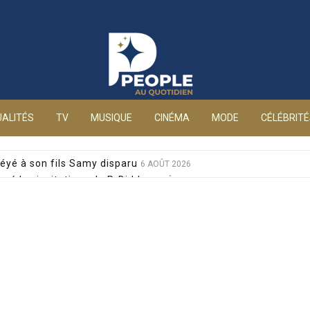
People au quotidien
ALITÉS
TV
MUSIQUE
CINÉMA
MODE
CÉLÉBRIT
éyé à son fils Samy disparu
6 AOÛT 2026
sé les invitations de P. Diddy
6 AOÛT 2026
s et Jean-Marie Bigard à la venue de leurs jumeaux
6 AOÛT 2026
sophobes : elle réplique cash
6 AOÛT 2026
ale pour sa santé, après un pari lancé par Giulia
6 AOÛT 2026