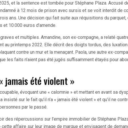
er 2025, et la sentence est tombée pour Stéphane Plaza. Accusé d
condamné à 12 mois de prison avec sursis et se voit interdit de c
s ans. Une décision qui fait suite aux réquisitions du parquet, 
s et 10.000 euros d’amende.
graves et multiples. Amandine, son ex-compagne, a relaté quatr
nt au printemps 2022. Elle décrit des doigts tordus, des luxation
plaquant contre un mur et la menaçant. Paola, une autre ex-compa
e les faits n’aient pas été jugés suffisamment étayés pour abou
a « jamais été violent »
coupable, évoquant une « calomnie » et mettant en avant sa dysp
insisté sur le fait qu’il n’a « jamais été violent » et qu’il ne cont
 personnes par le passé.
 avoir des répercussions sur l’empire immobilier de Stéphane Plaz
e cette affaire sur leur image de marque et envisagent de deman