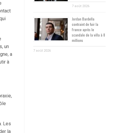
e
7 août 2026
ontact
qui
Jordan Bardella
contraint de fuir la
France après le
scandale de la villa à 8
e
millions
s, un
7 août 2026
gne, a
tir à
raxie,
rôle
a. Les
der la