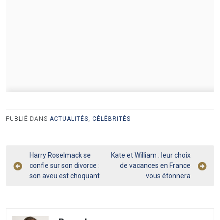
PUBLIÉ DANS
ACTUALITÉS
,
CÉLÉBRITÉS
Navigation
Harry Roselmack se
Kate et William : leur choix
confie sur son divorce :
de vacances en France
de
son aveu est choquant
vous étonnera
l’article