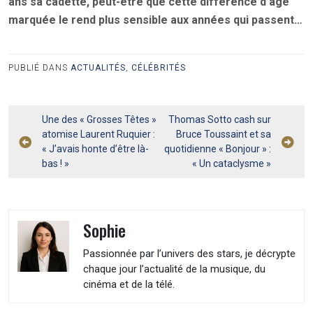
ans sa cadette, peut-être que cette différence d’âge
marquée le rend plus sensible aux années qui passent…
PUBLIÉ DANS
ACTUALITÉS
,
CÉLÉBRITÉS
Navigation
Une des « Grosses Têtes »
Thomas Sotto cash sur
atomise Laurent Ruquier :
Bruce Toussaint et sa
de
« J’avais honte d’être là-
quotidienne « Bonjour » :
l’article
bas ! »
« Un cataclysme »
Sophie
Passionnée par l’univers des stars, je décrypte
chaque jour l’actualité de la musique, du
cinéma et de la télé.