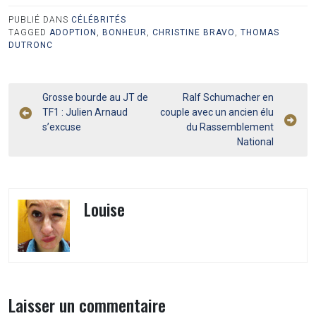
PUBLIÉ DANS
CÉLÉBRITÉS
TAGGED
ADOPTION
,
BONHEUR
,
CHRISTINE BRAVO
,
THOMAS
DUTRONC
Navigation
Grosse bourde au JT de
Ralf Schumacher en
TF1 : Julien Arnaud
couple avec un ancien élu
de
s’excuse
du Rassemblement
l’article
National
Louise
Laisser un commentaire