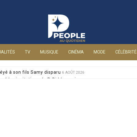
People au quotidien
ALITÉS
TV
MUSIQUE
CINÉMA
MODE
CÉLÉBRIT
éyé à son fils Samy disparu
6 AOÛT 2026
sé les invitations de P. Diddy
6 AOÛT 2026
s et Jean-Marie Bigard à la venue de leurs jumeaux
6 AOÛT 2026
sophobes : elle réplique cash
6 AOÛT 2026
ale pour sa santé, après un pari lancé par Giulia
6 AOÛT 2026