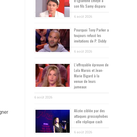
d’Églantine Éméyé à
son fils Samy disparu
6 août 2026
Pourquoi Tony Parker a
toujours refusé les
invitations de P. Diddy
6 août 2026
L’effroyable épreuve de
Lola Marois et Jean-
Marie Bigard à la
venue de leurs
jumeaux
6 août 2026
Alizée ciblée par des
gner
attaques grossophobes
: elle réplique cash
6 août 2026