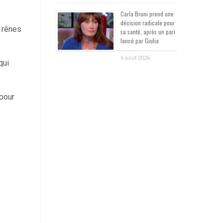
Carla Bruni prend une
décision radicale pour
s rênes
sa santé, après un pari
lancé par Giulia
6 août 2026
qui
pour