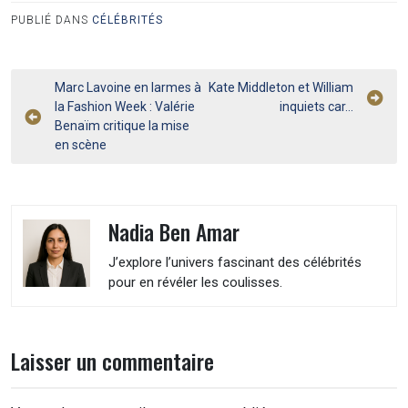
PUBLIÉ DANS
CÉLÉBRITÉS
Navigation
Marc Lavoine en larmes à
Kate Middleton et William
la Fashion Week : Valérie
inquiets car…
de
Benaïm critique la mise
l’article
en scène
Nadia Ben Amar
J’explore l’univers fascinant des célébrités
pour en révéler les coulisses.
Laisser un commentaire