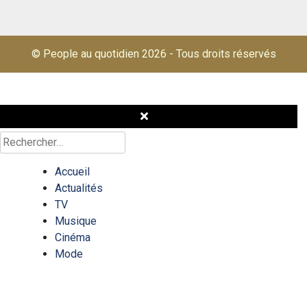
© People au quotidien 2026
-
Tous droits réservés
Rechercher :
Accueil
Actualités
TV
Musique
Cinéma
Mode
Célébrités
Quizz/test