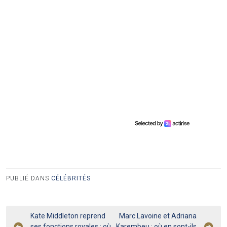
PUBLIÉ DANS
CÉLÉBRITÉS
Navigation
Kate Middleton reprend
Marc Lavoine et Adriana
ses fonctions royales : où
Karembeu : où en sont-ils