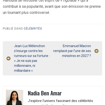
Hanouna de retrouver cet esprit de « rigolade » qui a
contribué à sa popularité, avant que son émission ne prenne
un tournant plus controversé.
PUBLIÉ DANS
CÉLÉBRITÉS
Navigation
Jean-Luc Mélenchon
Emmanuel Macron
s’insurge contre les
remplacé par l’une de ses
de
rumeurs sur sa fortune :
ministres en 2027 ?
l’article
« Je ne suis pas
millionnaire, ni
milliardaire »
Nadia Ben Amar
J’explore l’univers fascinant des célébrités