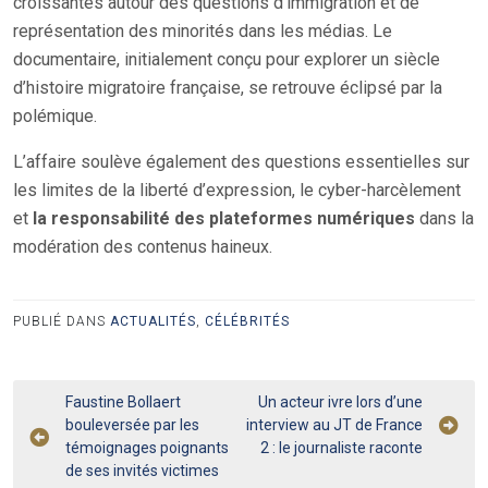
croissantes autour des questions d’immigration et de
représentation des minorités dans les médias. Le
documentaire, initialement conçu pour explorer un siècle
d’histoire migratoire française, se retrouve éclipsé par la
polémique.
L’affaire soulève également des questions essentielles sur
les limites de la liberté d’expression, le cyber-harcèlement
et
la responsabilité des plateformes numériques
dans la
modération des contenus haineux.
PUBLIÉ DANS
ACTUALITÉS
,
CÉLÉBRITÉS
Navigation
Faustine Bollaert
Un acteur ivre lors d’une
bouleversée par les
interview au JT de France
de
témoignages poignants
2 : le journaliste raconte
l’article
de ses invités victimes