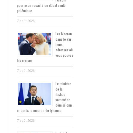
pour avoir recadré un débat santé
polémique
7 août 2026
Les Macron
dans le Var :
leurs
adresses où
vous pouvez
les croiser
7 août 2026
Le ministre
de la
Justice
sommé de
démissionn
er après le meurtre de Lyhanna
7 août 2026