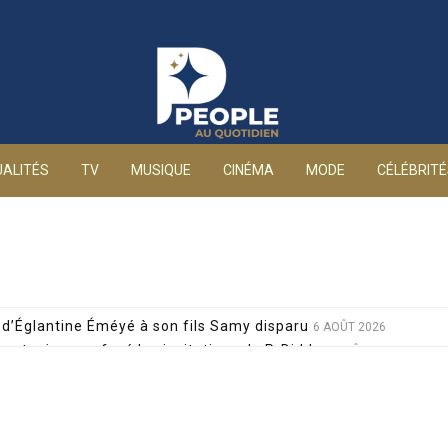
People au quotidien
ALITÉS
TV
MUSIQUE
CINÉMA
MODE
CÉLÉBRIT
d’Églantine Éméyé à son fils Samy disparu
6 AOÛT 2026
 a toujours refusé les invitations de P. Diddy
6 AOÛT 2026
 de Lola Marois et Jean-Marie Bigard à la venue de leurs jum
s attaques grossophobes : elle réplique cash
6 AOÛT 2026
 décision radicale pour sa santé, après un pari lancé par Giul