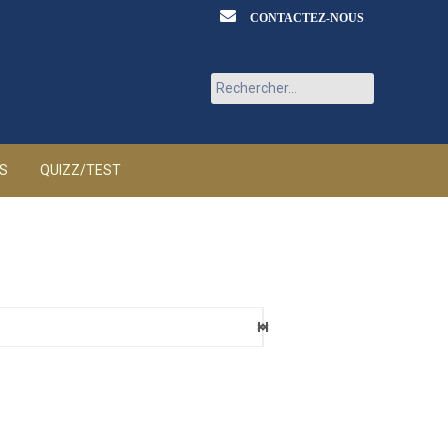
CONTACTEZ-NOUS
Rechercher :
ÉS
QUIZZ/TEST
eaux
6 AOÛT 2026
ia
6 AOÛT 2026