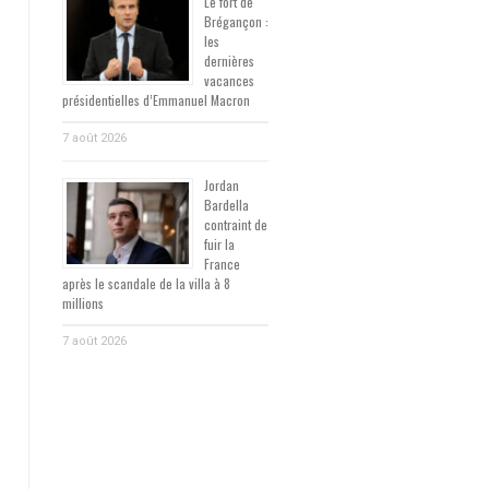
Le fort de
Brégançon :
les
dernières
vacances
présidentielles d’Emmanuel Macron
7 août 2026
Jordan
Bardella
contraint de
fuir la
France
après le scandale de la villa à 8
millions
7 août 2026