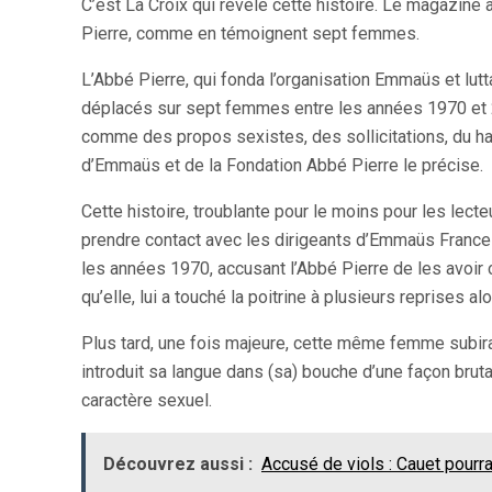
C’est La Croix qui révèle cette histoire. Le magazin
Pierre, comme en témoignent sept femmes.
L’Abbé Pierre, qui fonda l’organisation Emmaüs et lut
déplacés sur sept femmes entre les années 1970 et 2
comme des propos sexistes, des sollicitations, du h
d’Emmaüs et de la Fondation Abbé Pierre le précise.
Cette histoire, troublante pour le moins pour les le
prendre contact avec les dirigeants d’Emmaüs France
les années 1970, accusant l’Abbé Pierre de les avoir c
qu’elle, lui a touché la poitrine à plusieurs reprises alo
Plus tard, une fois majeure, cette même femme subira 
introduit sa langue dans (sa) bouche d’une façon bruta
caractère sexuel.
Découvrez aussi :
Accusé de viols : Cauet pourra