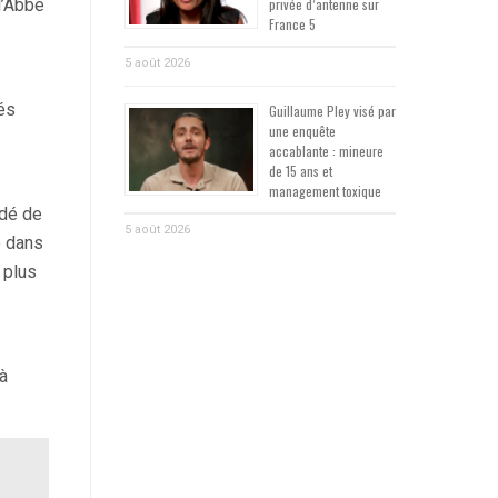
privée d’antenne sur
l’Abbé
France 5
5 août 2026
és
Guillaume Pley visé par
une enquête
accablante : mineure
de 15 ans et
management toxique
idé de
5 août 2026
e dans
 plus
 à