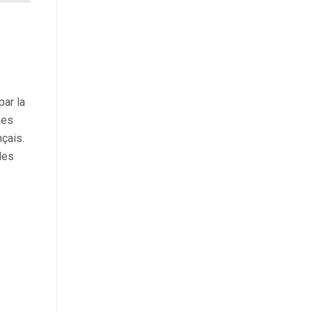
par la
mes
nçais.
des