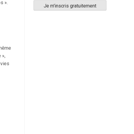
s ».
t même
 »,
 vies