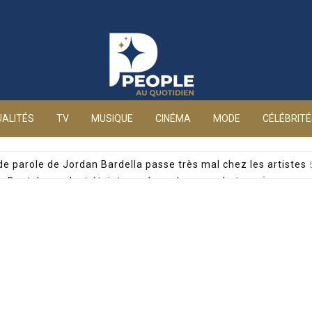
People au quotidien
ALITÉS
TV
MUSIQUE
CINÉMA
MODE
CÉLÉBRIT
 de parole de Jordan Bardella passe très mal chez les artistes
alia Dontcheva s’est éteinte après un long combat
5 AOÛT 2026
yril Féraud dévoile un moment précieux avec sa mère
5 AOÛT 2026
 pour drogue, la journaliste privée d’antenne sur France 5
5 AO
e accablante : mineure de 15 ans et management toxique
5 AOÛ