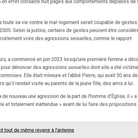
e a en effet consacré huit pages aux comportements déplacés de 
ta toute sa vie contre le mal-logement serait coupable de gestes
005. Selon la justice, certains de gestes peuvent être considér
arcèlement voire des agressions sexuelles, comme le rapport
cteurs, a commencé en juin 2023 lorsqu’une première femme a déc
 pour dénoncer des agressions sexuelles dont elle a été victim
ommises. Elle était mineure et l’abbé Pierre, qui avait 50 ans de
rs qu’il rendait visite au parents de la jeune fille, des amis à lui.
de nouveau une agression de la part de l’homme d’Église, il « a
le et totalement inattendue » avant de lui faire des propositions
it tout de même revenir à l’antenne