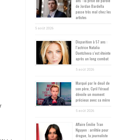
ans : la prise de parole
de Jordan Bardella
passe très mal chez les
artistes
5 août 2026
Disparition à 57 ans :
l’actrice Natalia
Dontcheva s’est éteinte
après un long combat
5 août 2026
Marqué par le deuil de
son père, Cyril Féraud
dévoile un moment
précieux avec sa mère
r
5 août 2026
Affaire Émilie Tran
Nguyen : arrêtée pour
drogue, la journaliste