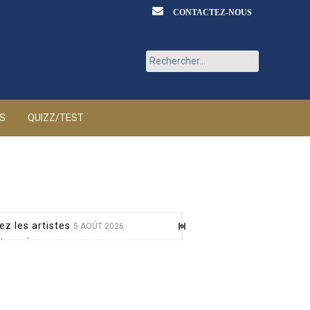
CONTACTEZ-NOUS
Rechercher :
ÉS
QUIZZ/TEST
ez les artistes
5 AOÛT 2026
at
5 AOÛT 2026
 mère
5 AOÛT 2026
sur France 5
5 AOÛT 2026
nt toxique
5 AOÛT 2026