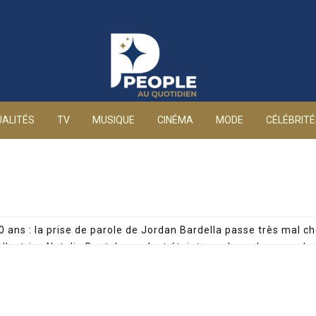
People au quotidien
ALITÉS
TV
MUSIQUE
CINÉMA
MODE
CÉLÉBRIT
0 ans : la prise de parole de Jordan Bardella passe très mal ch
: l’actrice Natalia Dontcheva s’est éteinte après un long comb
de son père, Cyril Féraud dévoile un moment précieux avec sa
Nguyen : arrêtée pour drogue, la journaliste privée d’antenne 
 par une enquête accablante : mineure de 15 ans et manageme