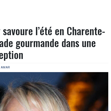
y savoure l’été en Charente-
pade gourmande dans une
eption
N AMAR