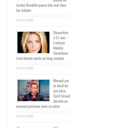
Jordan Bardella passe très mal chez
les artistes
5 août 2026
Disparition
à 57 ans :
l’actrice
Natalia
Dontcheva
s’est éteinte après un long combat
5 août 2026
Marqué par
le deuil de
son père,
Cyril Féraud
dévoile un
moment précieux avec sa mère
5 août 2026