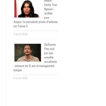
Affaire
Émilie Tran
Nguyen :
arrêtée
pour
drogue, la journaliste privée d’antenne
sur France 5
5 août 2026
Guillaume
Pley visé
par une
enquête
accablante
: mineure de 15 ans et management
toxique
5 août 2026