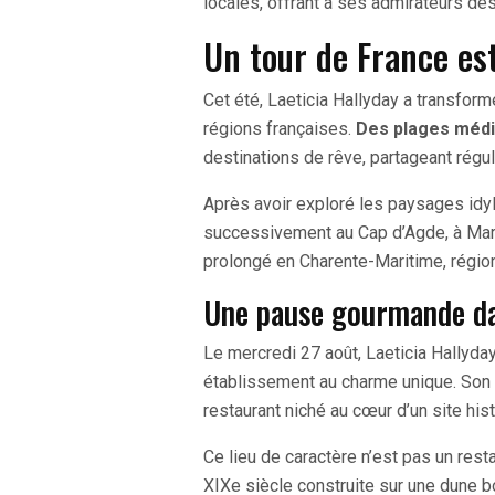
locales, offrant à ses admirateurs de
Un tour de France est
Cet été, Laeticia Hallyday a transform
régions françaises.
Des plages médi
destinations de rêve, partageant rég
Après avoir exploré les paysages idy
successivement au Cap d’Agde, à Mars
prolongé en Charente-Maritime, région 
Une pause gourmande da
Le mercredi 27 août, Laeticia Hallyda
établissement au charme unique. Son c
restaurant niché au cœur d’un site his
Ce lieu de caractère n’est pas un rest
XIXe siècle construite sur une dune b