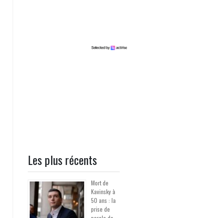
Les plus récents
Mort de
Kavinsky à
50 ans : la
prise de
parole de