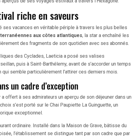
s aperçus de ses voyages estivaux à travers l’Hexagone.
ival riche en saveurs
é ses vacances en véritable périple à travers les plus belles
terranéennes aux côtes atlantiques
, la star a enchaîné les
ulièrement des fragments de son quotidien avec ses abonnés.
lliques des Cyclades, Laeticia a posé ses valises
eillan, puis à Saint-Barthélemy, avant de s’accorder un temps
qui semble particulièrement l’attirer ces derniers mois.
ns un cadre d’exception
y a offert à ses admirateurs un aperçu de son déjeuner dans un
hoix s’est porté sur le Chai Paupiette La Guinguette, un
torique exceptionnel.
aurant ordinaire. Installé dans la Maison de Grave, bâtisse du
oisée, l’établissement se distingue tant par son cadre que par