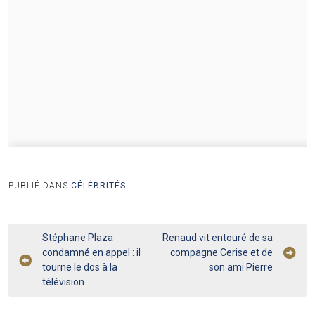
PUBLIÉ DANS
CÉLÉBRITÉS
Navigation
Stéphane Plaza
Renaud vit entouré de sa
condamné en appel : il
compagne Cerise et de
de
tourne le dos à la
son ami Pierre
l’article
télévision