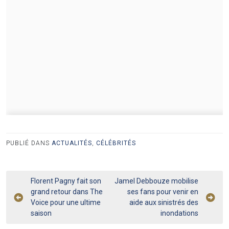
PUBLIÉ DANS
ACTUALITÉS
,
CÉLÉBRITÉS
Navigation
Florent Pagny fait son
Jamel Debbouze mobilise
grand retour dans The
ses fans pour venir en
de
Voice pour une ultime
aide aux sinistrés des
l’article
saison
inondations