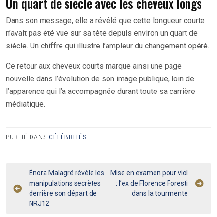
Un quart de siècle avec les cheveux longs
Dans son message, elle a révélé que cette longueur courte
n’avait pas été vue sur sa tête depuis environ un quart de
siècle. Un chiffre qui illustre l’ampleur du changement opéré.
Ce retour aux cheveux courts marque ainsi une page
nouvelle dans l’évolution de son image publique, loin de
l’apparence qui l’a accompagnée durant toute sa carrière
médiatique.
PUBLIÉ DANS
CÉLÉBRITÉS
Navigation
Énora Malagré révèle les
Mise en examen pour viol
manipulations secrètes
: l’ex de Florence Foresti
de
derrière son départ de
dans la tourmente
l’article
NRJ12