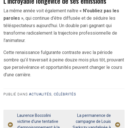
L’incroyable longévité de ses émissions
La même année voit également naître
« N’oubliez pas les
paroles »
, qui continue d’être diffusée et de séduire les
téléspectateurs aujourd’hui. Un double pari gagnant qui
transforme radicalement la trajectoire professionnelle de
l’animateur.
Cette renaissance fulgurante contraste avec la période
sombre qu’il traversait à peine douze mois plus tôt, prouvant
que persévérance et opportunités peuvent changer le cours
d’une carrière.
PUBLIÉ DANS
ACTUALITÉS
,
CÉLÉBRITÉS
Navigation
Laurence Boccolini
La permanence de
victime d’une tentative
campagne de Louis
de
d’empoisonnement à la
Sarkozy vandalisée à