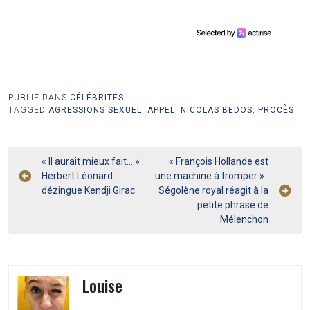
PUBLIÉ DANS
CÉLÉBRITÉS
TAGGED
AGRESSIONS SEXUEL
,
APPEL
,
NICOLAS BEDOS
,
PROCÈS
Navigation
« Il aurait mieux fait… » :
« François Hollande est
Herbert Léonard
une machine à tromper » :
de
dézingue Kendji Girac
Ségolène royal réagit à la
l’article
petite phrase de
Mélenchon
Louise