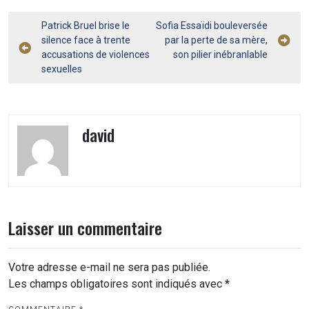
Navigation
Patrick Bruel brise le
Sofia Essaïdi bouleversée
silence face à trente
par la perte de sa mère,
de
accusations de violences
son pilier inébranlable
l’article
sexuelles
david
Laisser un commentaire
Votre adresse e-mail ne sera pas publiée.
Les champs obligatoires sont indiqués avec
*