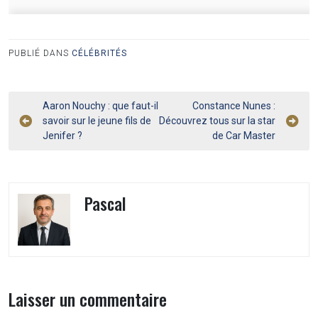
PUBLIÉ DANS
CÉLÉBRITÉS
Navigation
Aaron Nouchy : que faut-il
Constance Nunes :
savoir sur le jeune fils de
Découvrez tous sur la star
de
Jenifer ?
de Car Master
l’article
Pascal
Laisser un commentaire