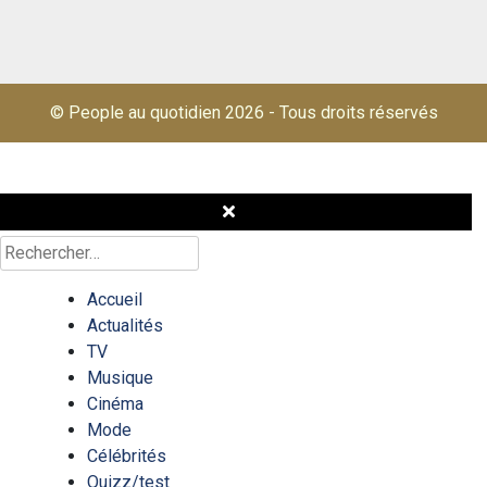
© People au quotidien 2026
-
Tous droits réservés
Rechercher :
Accueil
Actualités
TV
Musique
Cinéma
Mode
Célébrités
Quizz/test