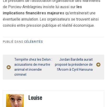
Le président de l’association organisatrice des Marinières
de Porcieu-Amblagnieu insiste lui aussi sur
les
implications financières majeures
qu’entraînerait une
éventuelle annulation. Les organisateurs se trouvent ainsi
coincés entre pression publique et réalité économique.
PUBLIÉ DANS
CÉLÉBRITÉS
Navigation
Tempête chez les Delon :
Jordan Bardella aurait
accusations de meurtre
proposé la présidence de
de
animal et incendie
l’Arcom à Cyril Hanouna
l’article
criminel
Louise