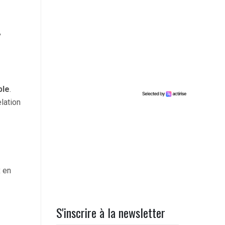
,
ble
.
lation
x en
S'inscrire à la newsletter