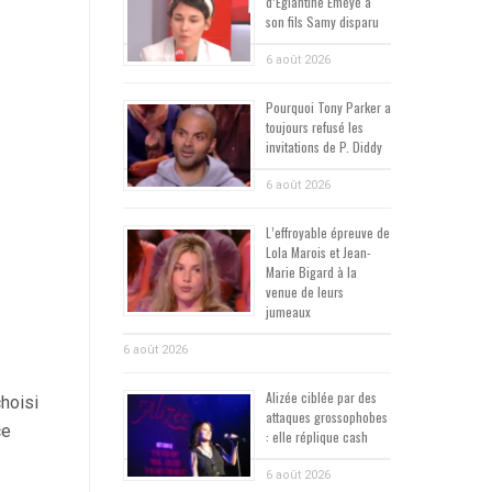
d’Églantine Éméyé à
son fils Samy disparu
6 août 2026
Pourquoi Tony Parker a
toujours refusé les
invitations de P. Diddy
6 août 2026
L’effroyable épreuve de
Lola Marois et Jean-
Marie Bigard à la
venue de leurs
jumeaux
6 août 2026
Alizée ciblée par des
choisi
attaques grossophobes
ce
: elle réplique cash
6 août 2026