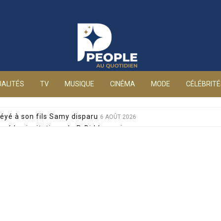
People au quotidien
ALITÉS
TV
MUSIQUE
CINÉMA
MODE
CÉLÉBRIT
éyé à son fils Samy disparu
6 AOÛT 2026
sé les invitations de P. Diddy
6 AOÛT 2026
s et Jean-Marie Bigard à la venue de leurs jumeaux
6 AOÛT 2026
sophobes : elle réplique cash
6 AOÛT 2026
ale pour sa santé, après un pari lancé par Giulia
6 AOÛT 2026