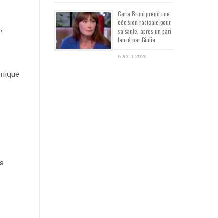
Carla Bruni prend une
décision radicale pour
e
,
sa santé, après un pari
lancé par Giulia
6 août 2026
amique
as