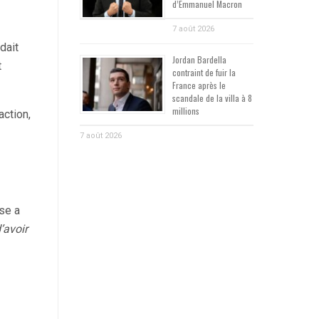
d’Emmanuel Macron
7 août 2026
dait
Jordan Bardella
t
contraint de fuir la
France après le
scandale de la villa à 8
millions
action,
7 août 2026
use a
’avoir