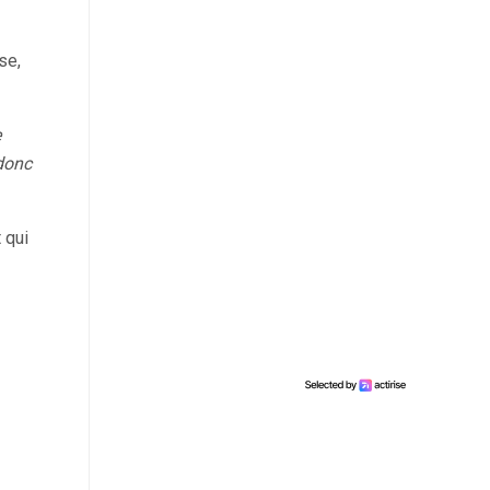
se,
e
 donc
 qui