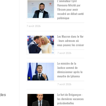
L’animateur Cyril
Hanouna félicité par
l’Arcom pour avoir
recadré un débat santé
polémique
7 août 2026
Les Macron dans le Var
: leurs adresses où
vous pouvez les croiser
7 août 2026
Le ministre de la
Justice sommé de
démissionner après le
meurtre de Lyhanna
7 août 2026
Le fort de Brégançon :
 des
les dernières vacances
présidentielles