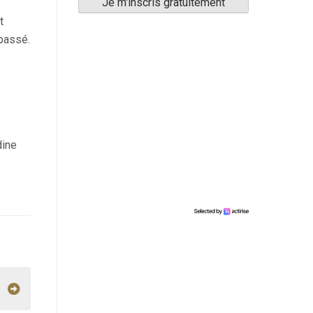
t
 passé.
dine