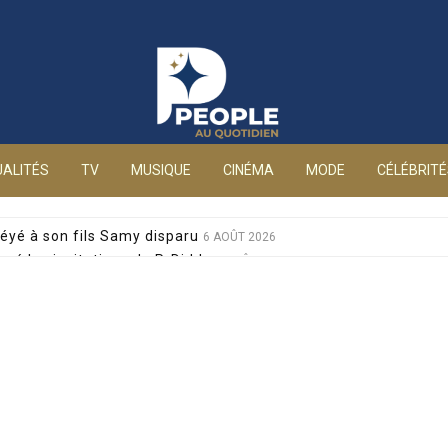
People au quotidien
ALITÉS
TV
MUSIQUE
CINÉMA
MODE
CÉLÉBRIT
éyé à son fils Samy disparu
6 AOÛT 2026
sé les invitations de P. Diddy
6 AOÛT 2026
s et Jean-Marie Bigard à la venue de leurs jumeaux
6 AOÛT 2026
sophobes : elle réplique cash
6 AOÛT 2026
ale pour sa santé, après un pari lancé par Giulia
6 AOÛT 2026