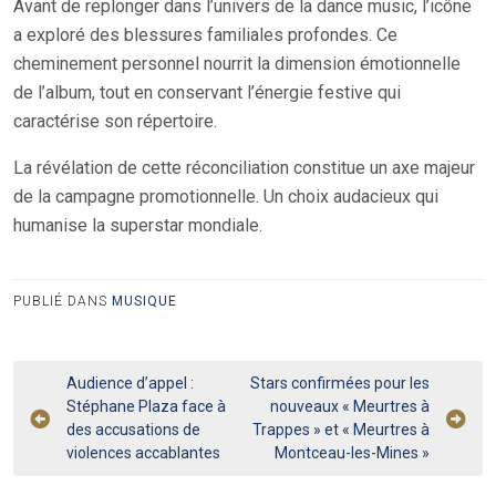
Avant de replonger dans l’univers de la dance music, l’icône
a exploré des blessures familiales profondes. Ce
cheminement personnel nourrit la dimension émotionnelle
de l’album, tout en conservant l’énergie festive qui
caractérise son répertoire.
La révélation de cette réconciliation constitue un axe majeur
de la campagne promotionnelle. Un choix audacieux qui
humanise la superstar mondiale.
PUBLIÉ DANS
MUSIQUE
Navigation
Audience d’appel :
Stars confirmées pour les
Stéphane Plaza face à
nouveaux « Meurtres à
de
des accusations de
Trappes » et « Meurtres à
l’article
violences accablantes
Montceau-les-Mines »