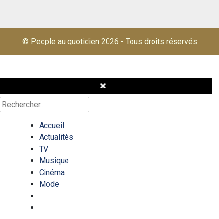
© People au quotidien 2026
-
Tous droits réservés
Rechercher :
Accueil
Actualités
TV
Musique
Cinéma
Mode
Célébrités
Quizz/test