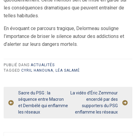
les conséquences dramatiques que peuvent entraîner de
telles habitudes.
En évoquant ce parcours tragique, Delormeau souligne
l’importance de briser le silence autour des addictions et
d’alerter sur leurs dangers mortels.
PUBLIÉ DANS
ACTUALITÉS
TAGGED
CYRIL HANOUNA
,
LÉA SALAMÉ
Navigation
Sacre du PSG : la
La vidéo d’Éric Zemmour
séquence entre Macron
encerclé par des
de
et Dembélé qui enflamme
supporters du PSG
l’article
les réseaux
enflamme les réseaux