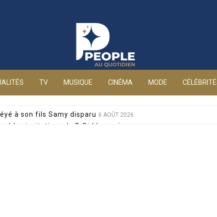
People au quotidien
ALITÉS
TV
MUSIQUE
CINÉMA
MODE
CÉLÉBRIT
éyé à son fils Samy disparu
6 AOÛT 2026
sé les invitations de P. Diddy
6 AOÛT 2026
s et Jean-Marie Bigard à la venue de leurs jumeaux
6 AOÛT 2026
sophobes : elle réplique cash
6 AOÛT 2026
ale pour sa santé, après un pari lancé par Giulia
6 AOÛT 2026