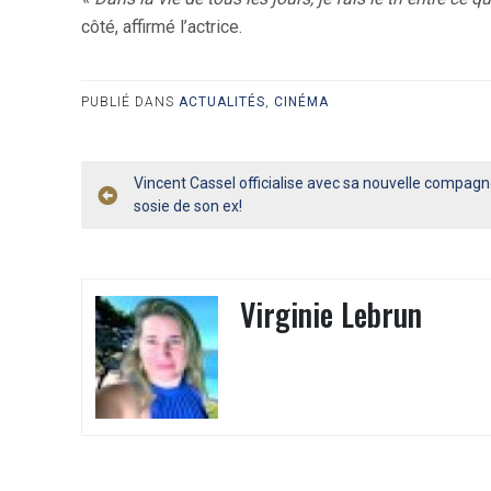
côté, affirmé l’actrice.
PUBLIÉ DANS
ACTUALITÉS
,
CINÉMA
Navigation
Vincent Cassel officialise avec sa nouvelle compagne
sosie de son ex!
de
l’article
Virginie Lebrun