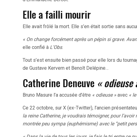
Elle a failli mourir
Elle avait frôlé la mort. Elle s’en était sortie sans au
« On change forcément après un pépin si grave. Avant,
elle confié à
L’Obs
.
Tout s’est ensuite bien passé pour elle lors du tour
de Gustave Kervern et Benoît Delépine…
Catherine Deneuve
« odieuse 
Bruno Masure l’a accusée d’être
« odieuse »
avec
« le
Ce 22 octobre, sur X (ex-Twitter), l’ancien présentateu
la reine Catherine, je voudrais témoigner, pour l’avoir 
montrée peu sympa (euphémisme) avec le “petit pers
« Dans la vie de tous les jours, je fais le tri entre ce 