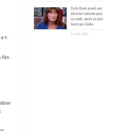
Carla Bruni prend une
décision radicale pour
sa santé, après un pari
lancé par Giulia
6 août 2026
a-t-
n film
ébrer
,
son