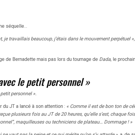
cune séquelle…
 je travaillais beaucoup, j’étais dans le mouvement perpétuel »,
nage de Bernadette mais pas lors du tournage de
Dada
, le prochai
avec le petit personnel »
 petit personnel ».
r du JT a lancé à son attention :
« Comme il est de bon ton de cél
reçue plusieurs fois au JT de 20 heures, qu’elle s’est, chaque fois
onnel”, maquilleuses ou techniciens de plateau… Dommage ! »
qui ne vaut pas la peine et ce qui mérite qu’on s’y attarde »
, a, de 