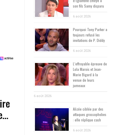
d’Églantine Éméyé à
son fils Samy disparu
6 août 2026
Pourquoi Tony Parker a
toujours refusé les
invitations de P. Diddy
6 août 2026
L’effroyable épreuve de
Lola Marois et Jean-
Marie Bigard à la
venue de leurs
jumeaux
6 août 2026
ire
Alizée ciblée par des
ve…
attaques grossophobes
: elle réplique cash
6 août 2026