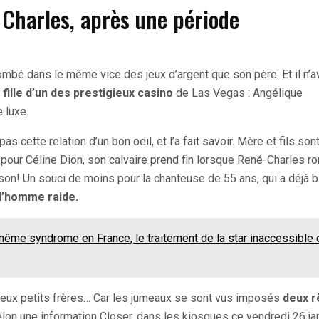
 Charles, après une période
ombé dans le même vice des jeux d’argent que son père. Et il n’a
ille d’un des prestigieux casino
de Las Vegas : Angélique
e luxe.
s cette relation d’un bon oeil, et l’a fait savoir. Mère et fils son
pour Céline Dion, son calvaire prend fin lorsque René-Charles r
son! Un souci de moins pour la chanteuse de 55 ans, qui a déjà b
l’homme raide.
même syndrome en France, le traitement de la star inaccessible 
s deux petits frères… Car les jumeaux se sont vus imposés
deux r
selon une information Closer, dans les kiosques ce vendredi 26 ja