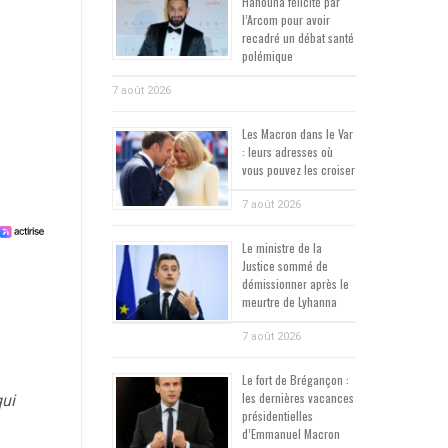
Hanouna félicité par
l’Arcom pour avoir
recadré un débat santé
polémique
7 août 2026
Les Macron dans le Var
: leurs adresses où
vous pouvez les croiser
7 août 2026
Le ministre de la
Justice sommé de
démissionner après le
meurtre de Lyhanna
7 août 2026
Le fort de Brégançon :
les dernières vacances
qui
présidentielles
d’Emmanuel Macron