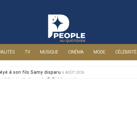
People au quotidien
ALITÉS
TV
MUSIQUE
CINÉMA
MODE
CÉLÉBRIT
éyé à son fils Samy disparu
6 AOÛT 2026
sé les invitations de P. Diddy
6 AOÛT 2026
s et Jean-Marie Bigard à la venue de leurs jumeaux
6 AOÛT 2026
sophobes : elle réplique cash
6 AOÛT 2026
ale pour sa santé, après un pari lancé par Giulia
6 AOÛT 2026