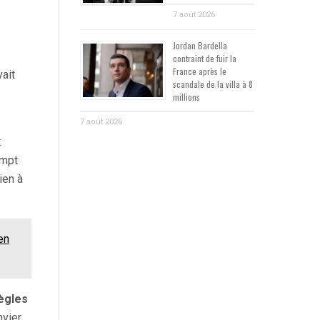
7 août 2026
Jordan Bardella
contraint de fuir la
France après le
vait
scandale de la villa à 8
millions
7 août 2026
t
ompt
ien à
en
ègles
nvier.