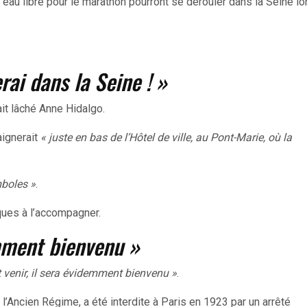
n eau libre pour le marathon pourront se dérouler dans la Seine l
rai dans la Seine ! »
it lâché Anne Hidalgo.
aignerait
« juste en bas de l’Hôtel de ville, au Pont-Marie, où la
mboles »
.
iques à l’accompagner.
emment bienvenu »
ut venir, il sera évidemment bienvenu »
.
 l’Ancien Régime, a été interdite à Paris en 1923 par un arrêté