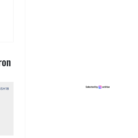
ron
 15H18