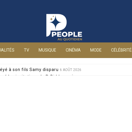
People au quotidien
ALITÉS
TV
MUSIQUE
CINÉMA
MODE
CÉLÉBRIT
éyé à son fils Samy disparu
6 AOÛT 2026
sé les invitations de P. Diddy
6 AOÛT 2026
s et Jean-Marie Bigard à la venue de leurs jumeaux
6 AOÛT 2026
sophobes : elle réplique cash
6 AOÛT 2026
ale pour sa santé, après un pari lancé par Giulia
6 AOÛT 2026