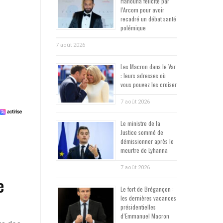
Hanouna félicité par
l’Arcom pour avoir
recadré un débat santé
polémique
7 août 2026
Les Macron dans le Var
: leurs adresses où
vous pouvez les croiser
7 août 2026
Le ministre de la
Justice sommé de
démissionner après le
meurtre de Lyhanna
7 août 2026
e
Le fort de Brégançon :
les dernières vacances
présidentielles
d’Emmanuel Macron