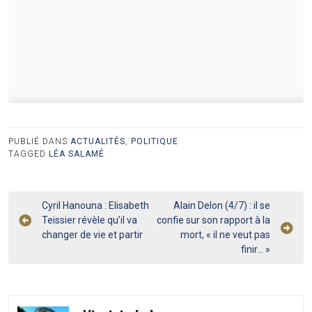
PUBLIÉ DANS
ACTUALITÉS
,
POLITIQUE
TAGGED
LÉA SALAMÉ
Navigation
Cyril Hanouna : Elisabeth
Alain Delon (4/7) : il se
Teissier révèle qu’il va
confie sur son rapport à la
de
changer de vie et partir
mort, « il ne veut pas
l’article
finir… »