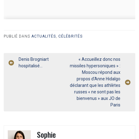
PUBLIÉ DANS
ACTUALITÉS
,
CÉLÉBRITÉS
Navigation
Denis Brogniart
« Accueillez donc nos
hospitalisé…
missiles hypersoniques » :
de
Moscou répond aux
l’article
propos d’Anne Hidalgo
déclarant que les athlètes
russes « ne sont pas les
bienvenus » aux JO de
Paris
Sophie