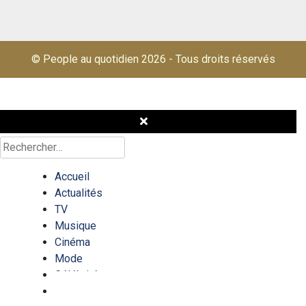
© People au quotidien 2026
-
Tous droits réservés
Rechercher :
Accueil
Actualités
TV
Musique
Cinéma
Mode
Célébrités
Quizz/test